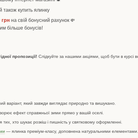
й також купить ялинку
 грн
на свій бонусний рахунок
💸
тим більше бонусів!
ідної пропозиції!
Слідкуйте за нашими акціями, щоб бути в курсі в
й варіант, який завжди виглядає природно та вишукано.
орює ефект справжньої зими прямо у вашій оселі.
 тих, хто шукає розкіш і пишність у святковому оформленні.
ами
— ялинка преміум-класу, доповнена натуральними елементами