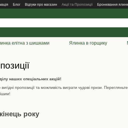
мація
Блог
Відгуки про магазин
Акції та Пропозиції
Бронювання ялин
инка елітна з шишками
Ялинка в горщику
позиції
ілу наших спеціальних акцій!
е вигідні пропозиції та можливість виграти чудові призи. Перегляньт
вішим!
кінець року