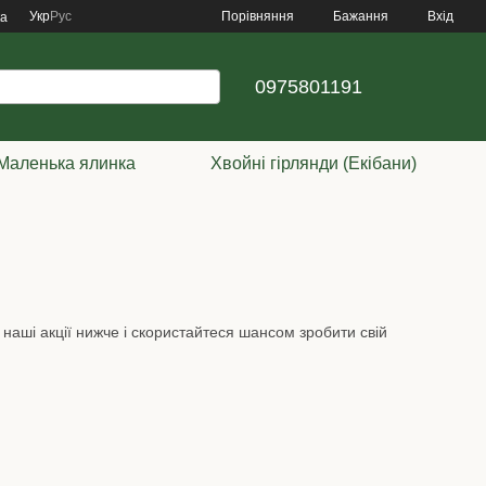
Порівняння
Укр
Рус
Бажання
Вхід
ка
0975801191
Маленька ялинка
Хвойні гірлянди (Екібани)
е наші акції нижче і скористайтеся шансом зробити свій