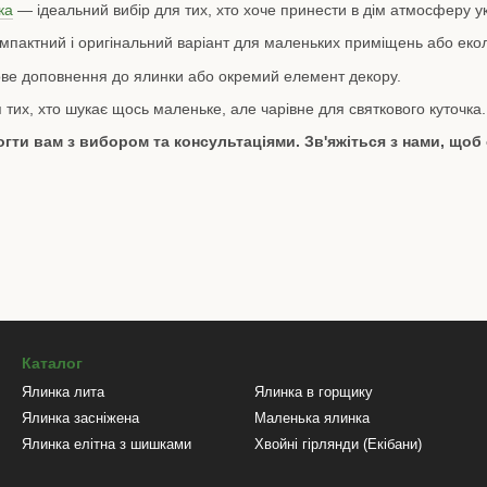
ка
— ідеальний вибір для тих, хто хоче принести в дім атмосферу ук
пактний і оригінальний варіант для маленьких приміщень або екол
ве доповнення до ялинки або окремий елемент декору.
тих, хто шукає щось маленьке, але чарівне для святкового куточка.
гти вам з вибором та консультаціями. Зв'яжіться з нами, щоб
Каталог
Ялинка лита
Ялинка в горщику
Ялинка засніжена
Маленька ялинка
Ялинка елітна з шишками
Хвойні гірлянди (Екібани)