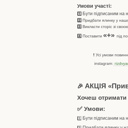
Умови участі:
Бути підписаним на 
1️⃣
2️⃣
Придбати ялинку у наш
3️⃣
Викласти сторіс зі своє
«+»
4️⃣
Поставити
під п
❗️ Усі умови повинні 
instagram:
rizdvy
АКЦІЯ «При
🎉
Хочеш отримати 
✅ Умови:
Бути підписаним на 
1️⃣
Придбати ялинку у н
2️⃣