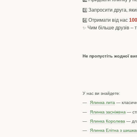
Запросити друга, яки
3️⃣
Отримати від нас
100
4️⃣
Чим більше друзів – 
✨
Не пропустіть жодної виг
У нас ви знайдете:
Ялинка лита
— класични
Ялинка засніжена
— ств
Ялинка Королева
— для
Ялинка Елітна з шишк