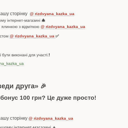
нашу сторінку
@ rizdvyana_kazka_ua
ому інтернет-магазині
🎄
ю ялинкою з відміткою
@ rizdvyana_kazka_ua
остом
@ rizdvyana_kazka_ua
✅
бути виконані для участі.❗️
ana_kazka_ua
веди друга»
🎉
бонус 100 грн? Це дуже просто!
нашу сторінку
@ rizdvyana_kazka_ua
ашому інтернет-магазині
🎄