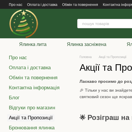
Перейти до основного контенту
Про нас
Оплата і доставка
Обмін та повернення
Контактна інфор
Ялинка лита
Ялинка засніжена
Ял
Про нас
Головна
Акції та Пропозиції
Акції та Про
Оплата і доставка
Обмін та повернення
Ласкаво просимо до розд
Контактна інформація
🎉 Тільки у нас ви знайдет
святковий сезон ще яскра
Блог
Відгуки про магазин
Розіграш на 
🌟
Акції та Пропозиції
Бронювання ялинка