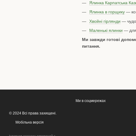
Ялинка Карпатська Каз
Ялинка в горщику
— ком
Хвойні гірлянди
— чудо
Маленькі ялинки
— для 
Ми завжди готові допомо
питання.
Ми в соцмережах
© 2024 Всі права захищені.
Мобільна версія