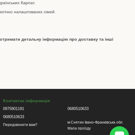
раїнських Карпат.
огічно налаштованих сімей.
 отримати детальну інформацію про доставку та інші
Контактна інформація
0975801191
0680510633
0680510633
м.Снятин Івано-Франківська обл.
Передзвонити вам?
Мапа проїзду