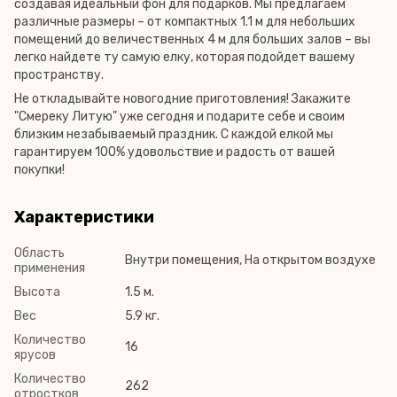
создавая идеальный фон для подарков. Мы предлагаем
различные размеры – от компактных 1.1 м для небольших
помещений до величественных 4 м для больших залов – вы
легко найдете ту самую елку, которая подойдет вашему
пространству.
Не откладывайте новогодние приготовления! Закажите
"Смереку Литую" уже сегодня и подарите себе и своим
близким незабываемый праздник. С каждой елкой мы
гарантируем 100% удовольствие и радость от вашей
покупки!
Характеристики
Область
Внутри помещения, На открытом воздухе
применения
Высота
1.5 м.
Вес
5.9 кг.
Количество
16
ярусов
Количество
262
отростков