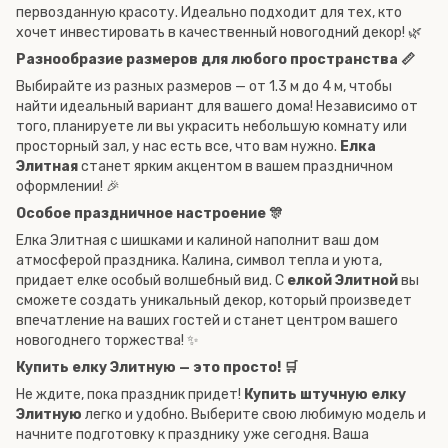
первозданную красоту. Идеально подходит для тех, кто
хочет инвестировать в качественный новогодний декор! 🌿
Разнообразие размеров для любого пространства 📏
Выбирайте из разных размеров — от 1.3 м до 4 м, чтобы
найти идеальный вариант для вашего дома! Независимо от
того, планируете ли вы украсить небольшую комнату или
просторный зал, у нас есть все, что вам нужно.
Елка
Элитная
станет ярким акцентом в вашем праздничном
оформлении! 🎉
Особое праздничное настроение 🎊
Елка Элитная с шишками и калиной наполнит ваш дом
атмосферой праздника. Калина, символ тепла и уюта,
придает елке особый волшебный вид. С
елкой Элитной
вы
сможете создать уникальный декор, который произведет
впечатление на ваших гостей и станет центром вашего
новогоднего торжества! ✨
Купить елку Элитную — это просто! 🛒
Не ждите, пока праздник придет!
Купить штучную елку
Элитную
легко и удобно. Выберите свою любимую модель и
начните подготовку к празднику уже сегодня. Ваша