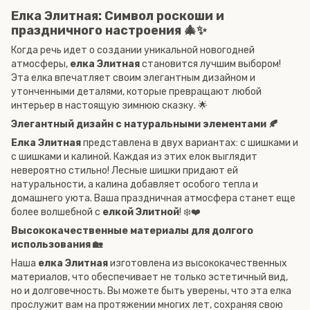
Елка Элитная: Символ роскоши и
праздничного настроения 🎄✨
Когда речь идет о создании уникальной новогодней
атмосферы,
елка Элитная
становится лучшим выбором!
Эта елка впечатляет своим элегантным дизайном и
утонченными деталями, которые превращают любой
интерьер в настоящую зимнюю сказку. 🌟
Элегантный дизайн с натуральными элементами 🍂
Елка Элитная
представлена в двух вариантах: с шишками и
с шишками и калиной. Каждая из этих елок выглядит
невероятно стильно! Лесные шишки придают ей
натуральности, а калина добавляет особого тепла и
домашнего уюта. Ваша праздничная атмосфера станет еще
более волшебной с
елкой Элитной
! ❄️❤️
Высококачественные материалы для долгого
использования 🏡
Наша
елка Элитная
изготовлена из высококачественных
материалов, что обеспечивает не только эстетичный вид,
но и долговечность. Вы можете быть уверены, что эта елка
прослужит вам на протяжении многих лет, сохраняя свою