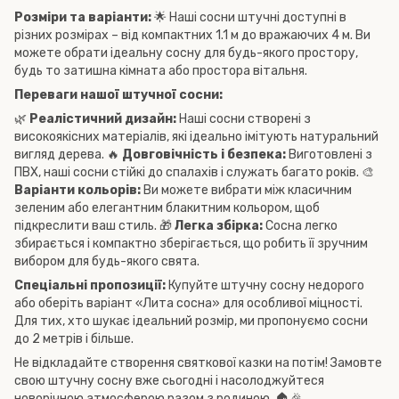
Розміри та варіанти:
🌟 Наші сосни штучні доступні в
різних розмірах – від компактних 1.1 м до вражаючих 4 м. Ви
можете обрати ідеальну сосну для будь-якого простору,
будь то затишна кімната або простора вітальня.
Переваги нашої штучної сосни:
🌿
Реалістичний дизайн:
Наші сосни створені з
високоякісних матеріалів, які ідеально імітують натуральний
вигляд дерева. 🔥
Довговічність і безпека:
Виготовлені з
ПВХ, наші сосни стійкі до спалахів і служать багато років. 🎨
Варіанти кольорів:
Ви можете вибрати між класичним
зеленим або елегантним блакитним кольором, щоб
підкреслити ваш стиль. 🎁
Легка збірка:
Сосна легко
збирається і компактно зберігається, що робить її зручним
вибором для будь-якого свята.
Спеціальні пропозиції:
Купуйте штучну сосну недорого
або оберіть варіант «Лита сосна» для особливої міцності.
Для тих, хто шукає ідеальний розмір, ми пропонуємо сосни
до 2 метрів і більше.
Не відкладайте створення святкової казки на потім! Замовте
свою штучну сосну вже сьогодні і насолоджуйтеся
новорічною атмосферою разом з родиною. 🏠🎉